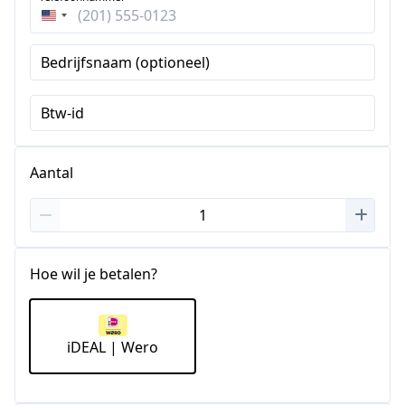
Verenigde
Staten
Bedrijfsnaam (optioneel)
+1
Btw-id
Aantal
Hoe wil je betalen?
iDEAL | Wero